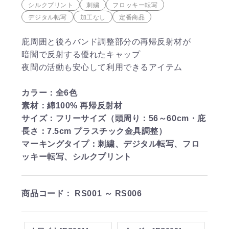
シルクプリント
刺繍
フロッキー転写
デジタル転写
加工なし
定番商品
庇周囲と後ろバンド調整部分の再帰反射材が
暗闇で反射する優れたキャップ
夜間の活動も安心して利用できるアイテム
カラー：全6色
素材：綿100% 再帰反射材
サイズ：フリーサイズ（頭周り：56～60cm・庇
長さ：7.5cm プラスチック金具調整）
マーキングタイプ：刺繍、デジタル転写、フロ
ッキー転写、シルクプリント
商品コード：
RS001 ～ RS006